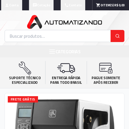
Conta
Cotação
Contato
0
ITEM(S)
R$ 0,00
CATEGORIAS
SUPORTE TÉCNICO

ENTREGA RÁPIDA

PAGUE SOMENTE

ESPECIALIZADO
PARA TODO BRASIL
APÓS RECEBER
FRETE GRÁTIS