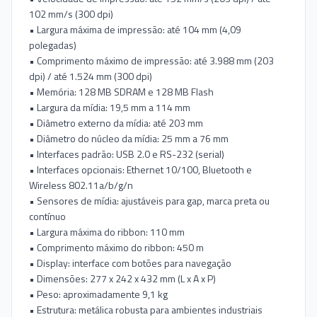
102 mm/s (300 dpi)
• Largura máxima de impressão: até 104 mm (4,09
polegadas)
• Comprimento máximo de impressão: até 3.988 mm (203
dpi) / até 1.524 mm (300 dpi)
• Memória: 128 MB SDRAM e 128 MB Flash
• Largura da mídia: 19,5 mm a 114 mm
• Diâmetro externo da mídia: até 203 mm
• Diâmetro do núcleo da mídia: 25 mm a 76 mm
• Interfaces padrão: USB 2.0 e RS-232 (serial)
• Interfaces opcionais: Ethernet 10/100, Bluetooth e
Wireless 802.11a/b/g/n
• Sensores de mídia: ajustáveis para gap, marca preta ou
contínuo
• Largura máxima do ribbon: 110 mm
• Comprimento máximo do ribbon: 450 m
• Display: interface com botões para navegação
• Dimensões: 277 x 242 x 432 mm (L x A x P)
• Peso: aproximadamente 9,1 kg
• Estrutura: metálica robusta para ambientes industriais