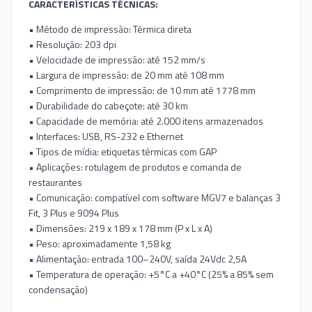
CARACTERÍSTICAS TÉCNICAS:
• Método de impressão: Térmica direta
• Resolução: 203 dpi
• Velocidade de impressão: até 152 mm/s
• Largura de impressão: de 20 mm até 108 mm
• Comprimento de impressão: de 10 mm até 1778 mm
• Durabilidade do cabeçote: até 30 km
• Capacidade de memória: até 2.000 itens armazenados
• Interfaces: USB, RS-232 e Ethernet
• Tipos de mídia: etiquetas térmicas com GAP
• Aplicações: rotulagem de produtos e comanda de
restaurantes
• Comunicação: compatível com software MGV7 e balanças 3
Fit, 3 Plus e 9094 Plus
• Dimensões: 219 x 189 x 178 mm (P x L x A)
• Peso: aproximadamente 1,58 kg
• Alimentação: entrada 100–240V, saída 24Vdc 2,5A
• Temperatura de operação: +5°C a +40°C (25% a 85% sem
condensação)