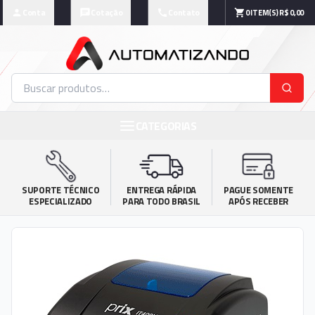
Conta
Cotação
Contato
0
ITEM(S)
R$ 0,00
CATEGORIAS
SUPORTE TÉCNICO

ENTREGA RÁPIDA

PAGUE SOMENTE

ESPECIALIZADO
PARA TODO BRASIL
APÓS RECEBER