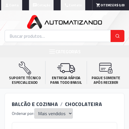
Conta
Cotação
Contato
0
ITEM(S)
R$ 0,00
CATEGORIAS
SUPORTE TÉCNICO

ENTREGA RÁPIDA

PAGUE SOMENTE

ESPECIALIZADO
PARA TODO BRASIL
APÓS RECEBER
BALCÃO E COZINHA
/
CHOCOLATEIRA
Ordenar por: