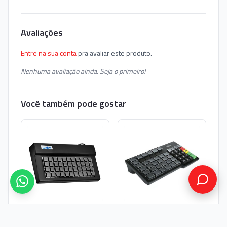
Avaliações
Entre na sua conta
pra avaliar este produto.
Nenhuma avaliação ainda. Seja o primeiro!
Você também pode gostar
Teclado Gertec TEC 44
Teclado Gertec TEC 55
V2 (USB)
(USB)