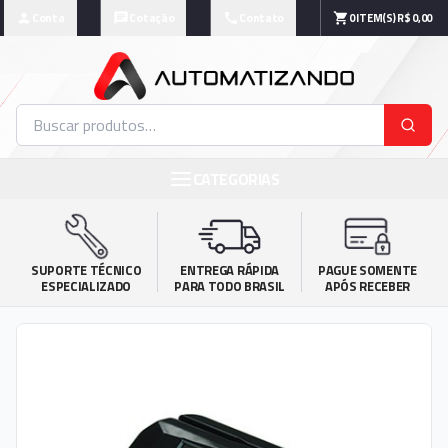
Conta
Cotação
Contato
0
ITEM(S)
R$ 0,00
CATEGORIAS
SUPORTE TÉCNICO

ENTREGA RÁPIDA

PAGUE SOMENTE

ESPECIALIZADO
PARA TODO BRASIL
APÓS RECEBER