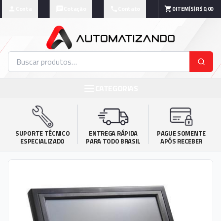
Conta
Cotação
Contato
0
ITEM(S)
R$ 0,00
CATEGORIAS
SUPORTE TÉCNICO

ENTREGA RÁPIDA

PAGUE SOMENTE

ESPECIALIZADO
PARA TODO BRASIL
APÓS RECEBER