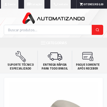
Conta
Cotação
Contato
0
ITEM(S)
R$ 0,00
CATEGORIAS
SUPORTE TÉCNICO

ENTREGA RÁPIDA

PAGUE SOMENTE

ESPECIALIZADO
PARA TODO BRASIL
APÓS RECEBER