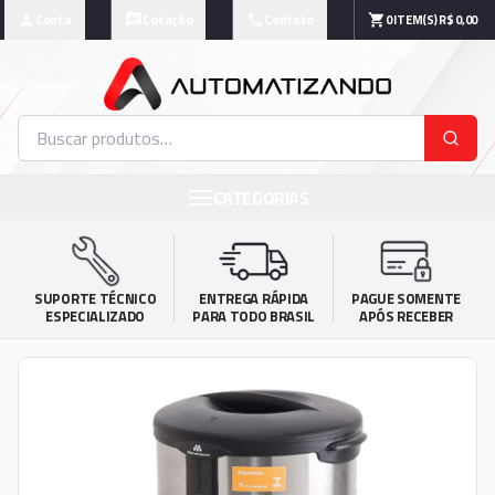
Conta
Cotação
Contato
0
ITEM(S)
R$ 0,00
CATEGORIAS
SUPORTE TÉCNICO

ENTREGA RÁPIDA

PAGUE SOMENTE

ESPECIALIZADO
PARA TODO BRASIL
APÓS RECEBER