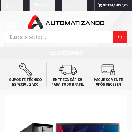
Conta
Cotação
Contato
0
ITEM(S)
R$ 0,00
CATEGORIAS
SUPORTE TÉCNICO

ENTREGA RÁPIDA

PAGUE SOMENTE

ESPECIALIZADO
PARA TODO BRASIL
APÓS RECEBER