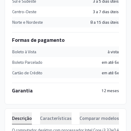
Sul e Sudeste
3 a 5 dias úteis
Centro-Oeste
3 a 7 dias úteis
Norte e Nordeste
8 a 15 dias úteis
Formas de pagamento
Boleto à Vista
à vista
Boleto Parcelado
em até 6x
Cartão de Crédito
em até 6x
Garantia
12 meses
Descrição
Características
Comparar modelos
O computador desktop com processador Intel Core i3 3240 é