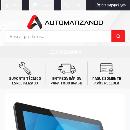
Conta
Cotação
Contato
0
ITEM(S)
R$ 0,00
CATEGORIAS
SUPORTE TÉCNICO

ENTREGA RÁPIDA

PAGUE SOMENTE

ESPECIALIZADO
PARA TODO BRASIL
APÓS RECEBER