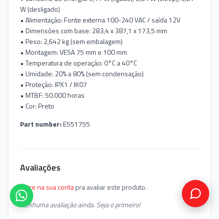
W (desligado)
• Alimentação: Fonte externa 100-240 VAC / saída 12V
• Dimensões com base: 283,4 x 387,1 x 173,5 mm
• Peso: 2,642 kg (sem embalagem)
• Montagem: VESA 75 mm e 100 mm
• Temperatura de operação: 0°C a 40°C
• Umidade: 20% a 80% (sem condensação)
• Proteção: IPX1 / IK07
• MTBF: 50.000 horas
• Cor: Preto
Part number:
E551755
Avaliações
Entre na sua conta
pra avaliar este produto.
Nenhuma avaliação ainda. Seja o primeiro!