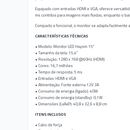
Equipado com entradas HDMI e VGA, oferece versatilid
ms contribui para imagens mais fluidas, enquanto o b
Compacto e funcional, o monitor se adapta facilmente
CARACTERÍSTICAS TÉCNICAS
• Modelo: Monitor LED Hayom 15”
• Tamanho da tela: 15,4”
• Resolução: 1280 x 768 @60Hz (HDMI)
• Cores: 16,7 milhões
• Tempo de resposta: 5 ms
• Entradas: HDMI e VGA
• Alimentação: Fonte externa 12V 3A
• Consumo de energia (ligado): 40W
• Consumo de energia (standby): 0,1W
• Dimensões (LxAxP): 40,8 x 32,6 x 8,8 cm
ITENS INCLUSOS
• Cabo de força