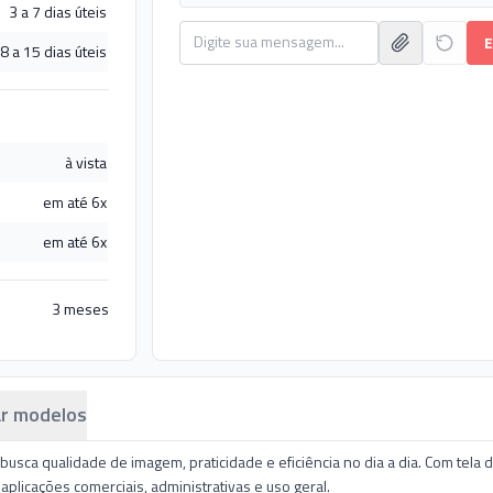
3 a 7 dias úteis
E
8 a 15 dias úteis
à vista
em até 6x
em até 6x
3 meses
r modelos
usca qualidade de imagem, praticidade e eficiência no dia a dia. Com tela
aplicações comerciais, administrativas e uso geral.