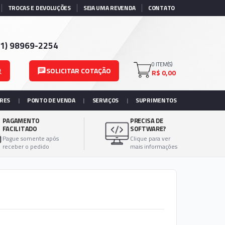
TROCAS E DEVOLUÇÕES
SEJA UMA REVENDA
CONTATO
11) 98969-2254
0
ITEM(S)
SOLICITAR COTAÇÃO
R$ 0,00
ORES
|
PONTO DE VENDA
|
SERVIÇOS
|
SUPRIMENTOS
PAGAMENTO
PRECISA DE
FACILITADO
SOFTWARE?
Pague somente após
Clique para ver
receber o pedido
mais informações