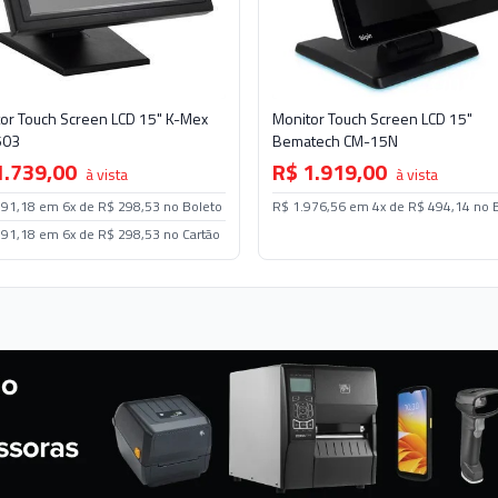
or Touch Screen LCD 15" K-Mex
Monitor Touch Screen LCD 15"
503
Bematech CM-15N
1.739,00
R$ 1.919,00
à vista
à vista
791,18 em 6x de R$ 298,53 no Boleto
R$ 1.976,56 em 4x de R$ 494,14 no 
791,18 em 6x de R$ 298,53 no Cartão