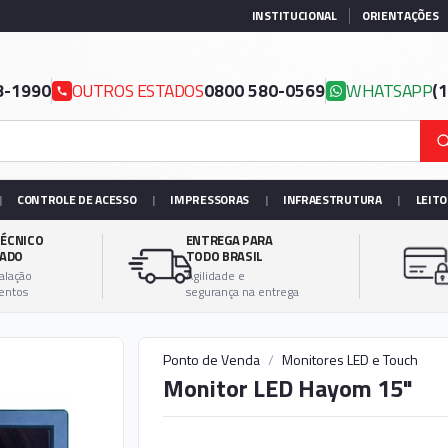
INSTITUCIONAL
ORIENTAÇÕES
8-1990
OUTROS ESTADOS
0800 580-0569
WHATSAPP
(
|
CONTROLE DE ACESSO
|
IMPRESSORAS
|
INFRAESTRUTURA
|
LEIT
ÉCNICO
ENTREGA PARA
ZADO
TODO BRASIL
talação
Agilidade e
entos
segurança na entrega
Ponto de Venda
/
Monitores LED e Touch
Monitor LED Hayom 15"