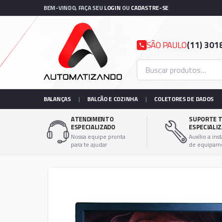
BEM-VINDO, FAÇA SEU
LOGIN
OU
CADASTRE-SE
SÃO PAULO
(11) 301
BALANÇAS
|
BALCÃO E COZINHA
|
COLETORES DE DADOS
ATENDIMENTO
SUPORTE T
ESPECIALIZADO
ESPECIALI
Nossa equipe pronta
Auxílio a ins
para te ajudar
de equipam