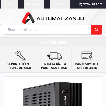
Conta
Cotação
Contato
0
ITEM(S)
R$ 0,00
CATEGORIAS
SUPORTE TÉCNICO

ENTREGA RÁPIDA

PAGUE SOMENTE

ESPECIALIZADO
PARA TODO BRASIL
APÓS RECEBER