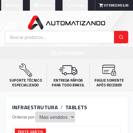
Conta
Cotação
Contato
0
ITEM(S)
R$ 0,00
CATEGORIAS
SUPORTE TÉCNICO

ENTREGA RÁPIDA

PAGUE SOMENTE

ESPECIALIZADO
PARA TODO BRASIL
APÓS RECEBER
INFRAESTRUTURA
/
TABLETS
Ordenar por:
FRETE GRÁTIS