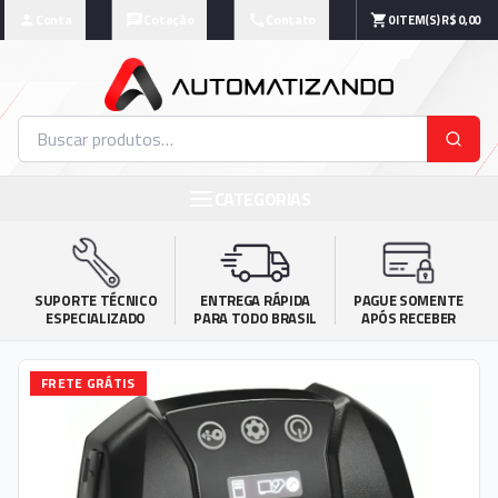
Conta
Cotação
Contato
0
ITEM(S)
R$ 0,00
CATEGORIAS
SUPORTE TÉCNICO

ENTREGA RÁPIDA

PAGUE SOMENTE

ESPECIALIZADO
PARA TODO BRASIL
APÓS RECEBER
FRETE GRÁTIS