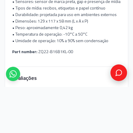
• Sensores: sensor de marca preta, gap e presença de mídia
• Tipos de mídia: recibos, etiquetas e papel contínuo
• Durabilidade: projetada para uso em ambientes externos
• Dimensões: 129 x 117 x 58 mm (L x A x P)
• Peso: aproximadamente 0,42 kg
• Temperatura de operação: -10°C a 50°C
• Umidade de operação: 10% a 90% sem condensação
Part number:
ZQ22-B16B1KL-00
Avaliações
Entre na sua conta
pra avaliar este produto.
Nenhuma avaliação ainda. Seja o primeiro!
Você também pode gostar