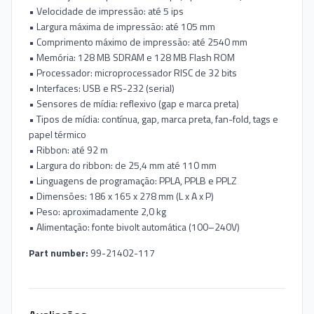
• Velocidade de impressão: até 5 ips
• Largura máxima de impressão: até 105 mm
• Comprimento máximo de impressão: até 2540 mm
• Memória: 128 MB SDRAM e 128 MB Flash ROM
• Processador: microprocessador RISC de 32 bits
• Interfaces: USB e RS-232 (serial)
• Sensores de mídia: reflexivo (gap e marca preta)
• Tipos de mídia: contínua, gap, marca preta, fan-fold, tags e
papel térmico
• Ribbon: até 92 m
• Largura do ribbon: de 25,4 mm até 110 mm
• Linguagens de programação: PPLA, PPLB e PPLZ
• Dimensões: 186 x 165 x 278 mm (L x A x P)
• Peso: aproximadamente 2,0 kg
• Alimentação: fonte bivolt automática (100–240V)
Part number:
99-21402-117