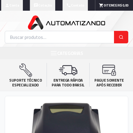
Conta
Cotação
Contato
0
ITEM(S)
R$ 0,00
CATEGORIAS
SUPORTE TÉCNICO

ENTREGA RÁPIDA

PAGUE SOMENTE

ESPECIALIZADO
PARA TODO BRASIL
APÓS RECEBER