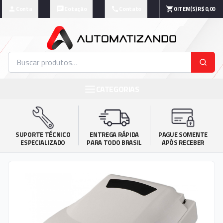
Conta
Cotação
Contato
0
ITEM(S)
R$ 0,00
CATEGORIAS
SUPORTE TÉCNICO

ENTREGA RÁPIDA

PAGUE SOMENTE

ESPECIALIZADO
PARA TODO BRASIL
APÓS RECEBER