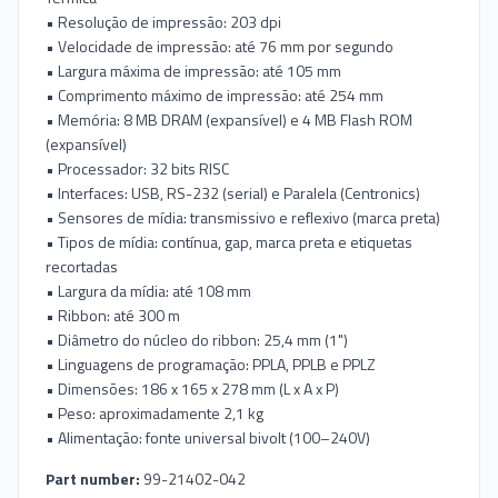
• Resolução de impressão: 203 dpi
• Velocidade de impressão: até 76 mm por segundo
• Largura máxima de impressão: até 105 mm
• Comprimento máximo de impressão: até 254 mm
• Memória: 8 MB DRAM (expansível) e 4 MB Flash ROM
(expansível)
• Processador: 32 bits RISC
• Interfaces: USB, RS-232 (serial) e Paralela (Centronics)
• Sensores de mídia: transmissivo e reflexivo (marca preta)
• Tipos de mídia: contínua, gap, marca preta e etiquetas
recortadas
• Largura da mídia: até 108 mm
• Ribbon: até 300 m
• Diâmetro do núcleo do ribbon: 25,4 mm (1")
• Linguagens de programação: PPLA, PPLB e PPLZ
• Dimensões: 186 x 165 x 278 mm (L x A x P)
• Peso: aproximadamente 2,1 kg
• Alimentação: fonte universal bivolt (100–240V)
Part number:
99-21402-042