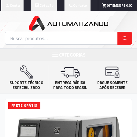
Conta
Cotação
Contato
0
ITEM(S)
R$ 0,00
CATEGORIAS
SUPORTE TÉCNICO

ENTREGA RÁPIDA

PAGUE SOMENTE

ESPECIALIZADO
PARA TODO BRASIL
APÓS RECEBER
FRETE GRÁTIS