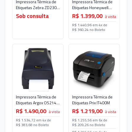
Impressora Térmica de
Impressora Térmica de
Etiquetas Zebra ZD230
Etiquetas Honeywell
(USB/Wi-Fi)
PC42E-T (USB/Ethernet)
Sob consulta
R$ 1.399,00
à vista
R$ 1.440,96 em 4x de
R$ 360,24 no Boleto
Impressora Térmica de
Impressora Térmica de
Etiquetas Prix IT400M
Etiquetas Argox OS214
PRO
R$ 1.219,00
R$ 1.490,00
à vista
à vista
R$ 1.255,56 em 6x de
R$ 1.534,72 em 4x de
R$ 209,26 no Boleto
R$ 383,68 no Boleto