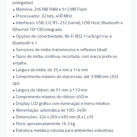
polegadas)
• Memória: 256 MB RAM e 512 MB Flash
• Processador: 32 bits, 400 MHz
• Interfaces: USB 2.0, RS-232 (serial), USB Host, Bluetooth e
Ethernet 10/100 integrada
• Opções de conectividade: Wi-Fi 802.11a/b/g/n/ac e
Bluetooth 4.1
• Sensores de mídia: transmissivo e reflexivo (dual)
• Tipos de mídia: contínua, recortada, com marca preta ou
entalhe
• Largura da mídia: de 25,4 mm a 114 mm
• Comprimento máximo de impressão: até 3.988 mm (203
dpi)
• Largura do ribbon: de 51 mm a 110 mm
• Comprimento máximo do ribbon: 450 m
• Display: LCD gráfico com iluminação e menu intuitivo
• Alimentação: automática de 100–240V
• Dimensões: 324 x 269 x 495 mm (A x L x P)
• Peso: aproximadamente 16,3 kg
• Estrutura: metálica robusta para ambientes industriais