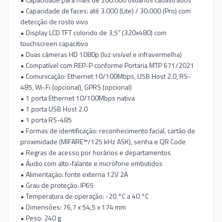
• Capacidade de faces: até 3.000 (Lite) / 30.000 (Pro) com
detecção de rosto vivo
• Display LCD TFT colorido de 3,5” (320x480) com
touchscreen capacitivo
• Duas câmeras HD 1080p (luz visível e infravermelha)
• Compatível com REP-P conforme Portaria MTP 671/2021
• Comunicação: Ethernet 10/100Mbps, USB Host 2.0, RS-
485, Wi-Fi (opcional), GPRS (opcional)
• 1 porta Ethernet 10/100Mbps nativa
• 1 porta USB Host 2.0
• 1 porta RS-485
• Formas de identificação: reconhecimento facial, cartão de
proximidade (MIFARE™/125 kHz ASK), senha e QR Code
• Regras de acesso por horários e departamentos
• Áudio com alto-falante e microfone embutidos
• Alimentação: fonte externa 12V 2A
• Grau de proteção: IP65
• Temperatura de operação: -20 °C a 40 °C
• Dimensões: 76,7 x 54,5 x 174 mm
• Peso: 240 g