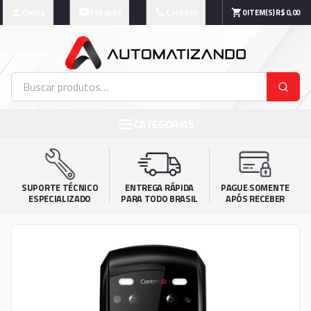
Conta
Cotação
Contato
0
ITEM(S)
R$ 0,00
CATEGORIAS
SUPORTE TÉCNICO

ENTREGA RÁPIDA

PAGUE SOMENTE

ESPECIALIZADO
PARA TODO BRASIL
APÓS RECEBER