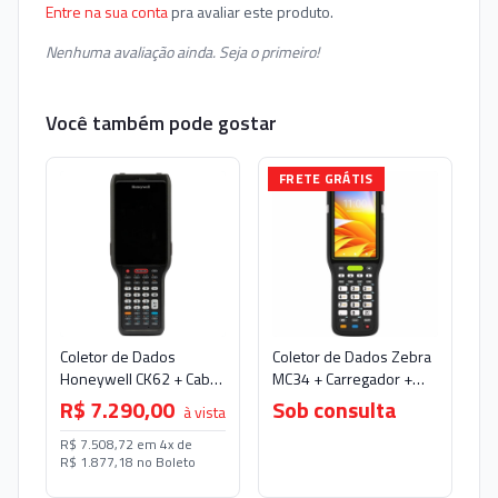
Entre na sua conta
pra avaliar este produto.
Nenhuma avaliação ainda. Seja o primeiro!
Você também pode gostar
FRETE GRÁTIS
Coletor de Dados
Coletor de Dados Zebra
Honeywell CK62 + Cabo
MC34 + Carregador +
USB-C
Cabo de Comunicação
R$ 7.290,00
Sob consulta
à vista
USB
R$ 7.508,72 em 4x de
R$ 1.877,18 no Boleto