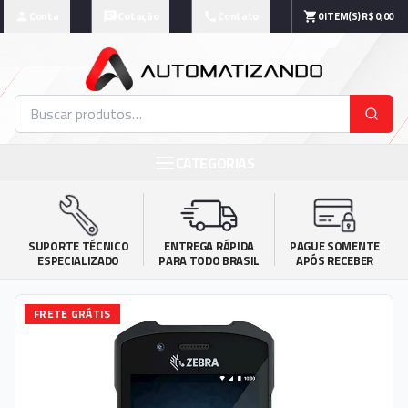
Conta
Cotação
Contato
0
ITEM(S)
R$ 0,00
CATEGORIAS
SUPORTE TÉCNICO

ENTREGA RÁPIDA

PAGUE SOMENTE

ESPECIALIZADO
PARA TODO BRASIL
APÓS RECEBER
FRETE GRÁTIS