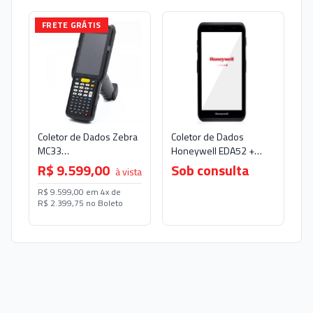
FRETE GRÁTIS
Coletor de Dados Zebra
Coletor de Dados
MC33
Honeywell EDA52 +
Gatilho/Android/2D
Fonte + Cabo USB-C
R$ 9.599,00
Sob consulta
à vista
Imager/47
Teclas/4GB/32GB
R$ 9.599,00 em 4x de
R$ 2.399,75 no Boleto