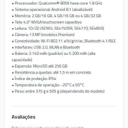
• Processador: Qualcomm® 8056 hexa-core 1.8 GHz
• Sistema operacional: Android 8.1 (atualizável)
• Memória: 2 GB/16 GB, 4 GB/16 GB ou 4 GB/32 GB
• Tela: 4,0” WVGA touchscreen capacitivo
• Leitura: 1D/2D (SE965, SE4750SR, SE4770, SE4850)
• Câmera: 13 MP (modelos Premium)
• Conectividade: Wi-Fi 802.11 a/b/g/n/ac, Bluetooth 4.1/BLE
• Interfaces: USB 2.0, WLAN e Bluetooth
• Bateria: 2.740 mAh (padrão) ou 5.200 mAh (alta
capacidade)
• Expansão: MicroSD até 256 GB
• Resistência a quedas: até 1,5 m em concreto
• Índice de proteção: IP54
• Temperatura de operação: -20°C a 50°C
• Peso: entre 375 g e 505 g (dependendo do modelo)
Avaliações