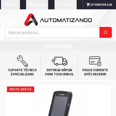
Conta
Cotação
Contato
0
ITEM(S)
R$ 0,00
CATEGORIAS
SUPORTE TÉCNICO

ENTREGA RÁPIDA

PAGUE SOMENTE

ESPECIALIZADO
PARA TODO BRASIL
APÓS RECEBER
FRETE GRÁTIS