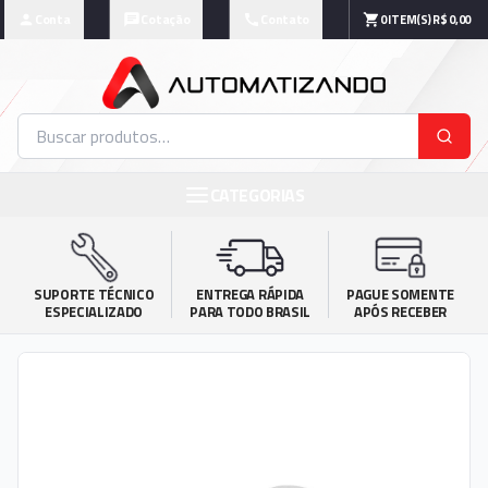
Conta
Cotação
Contato
0
ITEM(S)
R$ 0,00
CATEGORIAS
SUPORTE TÉCNICO

ENTREGA RÁPIDA

PAGUE SOMENTE

ESPECIALIZADO
PARA TODO BRASIL
APÓS RECEBER