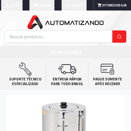
Conta
Cotação
Contato
0
ITEM(S)
R$ 0,00
CATEGORIAS
SUPORTE TÉCNICO

ENTREGA RÁPIDA

PAGUE SOMENTE

ESPECIALIZADO
PARA TODO BRASIL
APÓS RECEBER