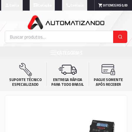
Conta
Cotação
Contato
0
ITEM(S)
R$ 0,00
CATEGORIAS
SUPORTE TÉCNICO

ENTREGA RÁPIDA

PAGUE SOMENTE

ESPECIALIZADO
PARA TODO BRASIL
APÓS RECEBER