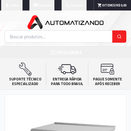
Conta
Cotação
Contato
0
ITEM(S)
R$ 0,00
CATEGORIAS
SUPORTE TÉCNICO

ENTREGA RÁPIDA

PAGUE SOMENTE

ESPECIALIZADO
PARA TODO BRASIL
APÓS RECEBER