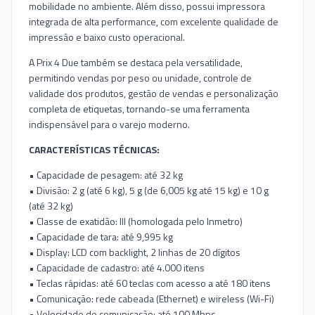
mobilidade no ambiente. Além disso, possui impressora
integrada de alta performance, com excelente qualidade de
impressão e baixo custo operacional.
A Prix 4 Due também se destaca pela versatilidade,
permitindo vendas por peso ou unidade, controle de
validade dos produtos, gestão de vendas e personalização
completa de etiquetas, tornando-se uma ferramenta
indispensável para o varejo moderno.
CARACTERÍSTICAS TÉCNICAS:
• Capacidade de pesagem: até 32 kg
• Divisão: 2 g (até 6 kg), 5 g (de 6,005 kg até 15 kg) e 10 g
(até 32 kg)
• Classe de exatidão: III (homologada pelo Inmetro)
• Capacidade de tara: até 9,995 kg
• Display: LCD com backlight, 2 linhas de 20 dígitos
• Capacidade de cadastro: até 4.000 itens
• Teclas rápidas: até 60 teclas com acesso a até 180 itens
• Comunicação: rede cabeada (Ethernet) e wireless (Wi-Fi)
• Velocidade de comunicação: até 100 Mbps