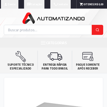
Conta
Cotação
Contato
0
ITEM(S)
R$ 0,00
CATEGORIAS
SUPORTE TÉCNICO

ENTREGA RÁPIDA

PAGUE SOMENTE

ESPECIALIZADO
PARA TODO BRASIL
APÓS RECEBER